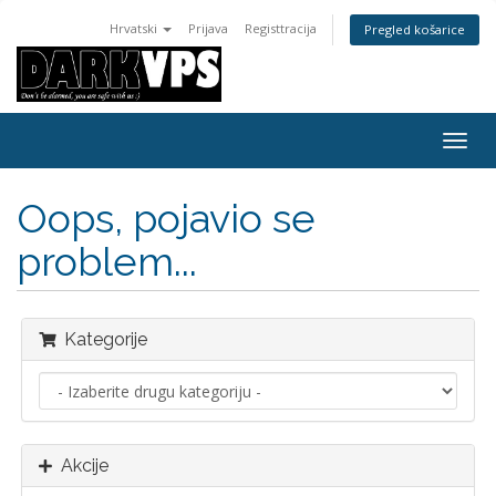
Hrvatski
Prijava
Registtracija
Pregled košarice
Preba
navig
Oops, pojavio se
problem...
Kategorije
Akcije