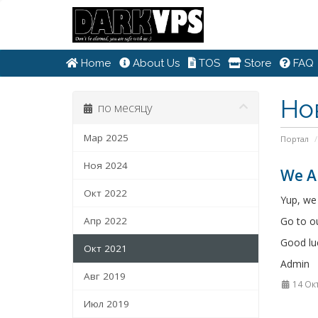
Home
About Us
TOS
Store
FAQ
Но
по месяцу
Мар 2025
Портал
Ноя 2024
We A
Окт 2022
Yup, we 
Апр 2022
Go to o
Good luck
Окт 2021
Admin
Авг 2019
14 Ок
Июл 2019