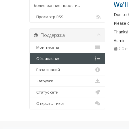
We'll
более ранние новости...
Due to h
Просмотр RSS
Please c
Thanks!
Поддержка
Admin
Мои тикеты
7 Окт
Объявления
База знаний
Загрузки
Статус сети
Открыть тикет