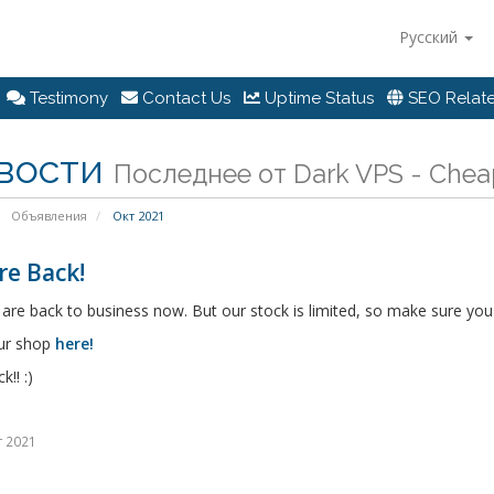
Русский
Testimony
Contact Us
Uptime Status
SEO Relate
вости
Последнее от Dark VPS - Chea
Объявления
Окт 2021
re Back!
are back to business now. But our stock is limited, so make sure you 
ur shop
here!
!! :)
т 2021