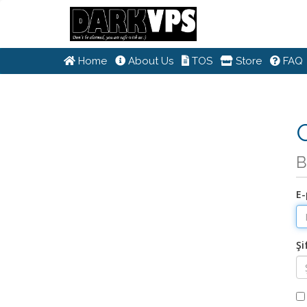
Home
About Us
TOS
Store
FAQ
G
B
E-
Şi