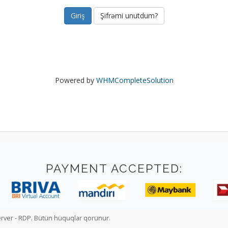
Şifrəmi unutdum?
Powered by
WHMCompleteSolution
PAYMENT ACCEPTED:
rver - RDP. Bütün hüquqlar qorunur.