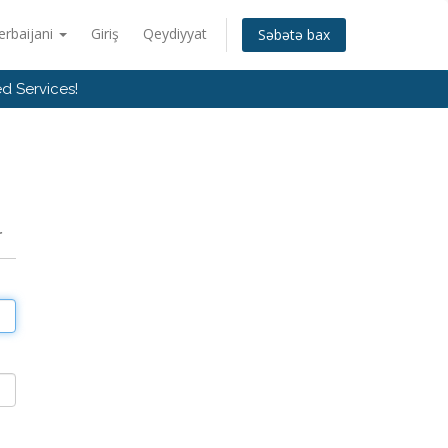
erbaijani
Giriş
Qeydiyyat
Səbətə bax
d Services!
r