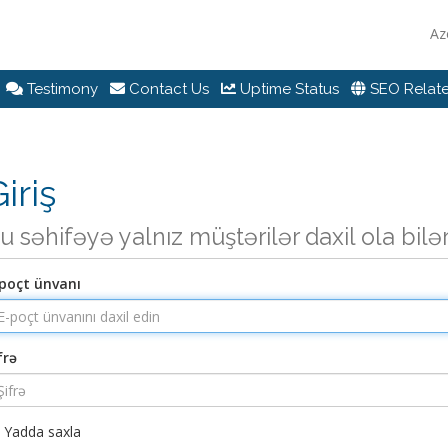
Az
Testimony
Contact Us
Uptime Status
SEO Relate
iriş
u səhifəyə yalnız müştərilər daxil ola bilə
poçt ünvanı
frə
Yadda saxla