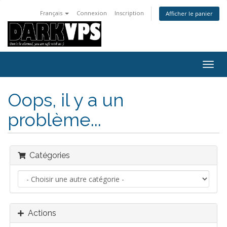
Français
Connexion
Inscription
Afficher le panier
Bascu
la
navig
Oops, il y a un
problème...
Catégories
Actions