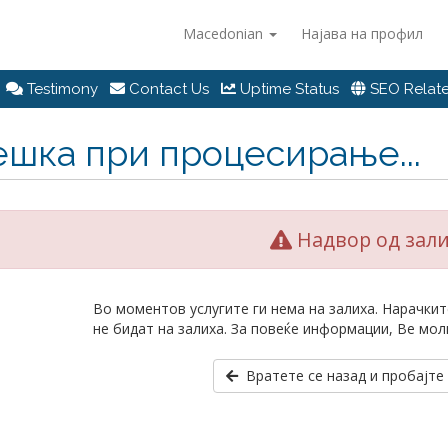
Macedonian
Најава на профил
Testimony
Contact Us
Uptime Status
SEO Relate
ешка при процесирање...
Надвор од зал
Во моментов услугите ги нема на залиха. Нарачкит
не бидат на залиха. За повеќе информации, Ве мол
Вратете се назад и пробајте