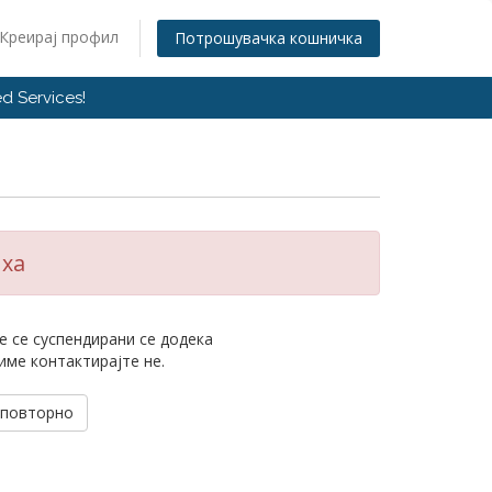
Креирај профил
Потрошувачка кошничка
d Services!
иха
е се суспендирани се додека
име контактирајте не.
 повторно