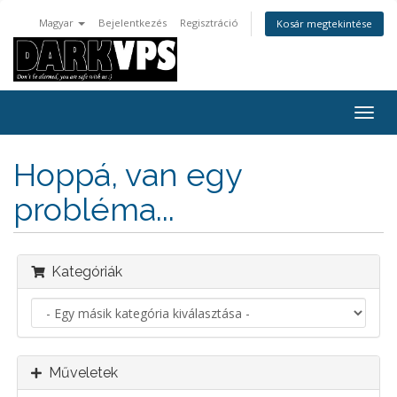
Magyar
Bejelentkezés
Regisztráció
Kosár megtekintése
Váltá
a
navig
Hoppá, van egy
probléma...
Kategóriák
Műveletek