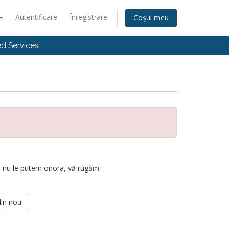
Autentificare
Înregistrare
Coșul meu
d Services!
e nu le putem onora, vă rugăm
din nou