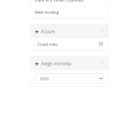
Dark VPS Other Countries
Web Hosting
Acțiuni
Coșul meu
Alege moneda