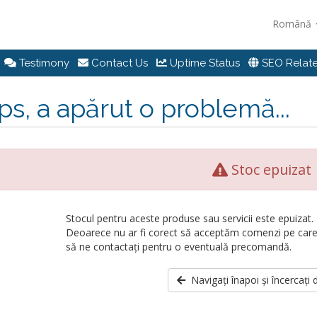
Română
Testimony
Contact Us
Uptime Status
SEO Relate
s, a apărut o problemă...
Stoc epuizat
Stocul pentru aceste produse sau servicii este epuizat.
Deoarece nu ar fi corect să acceptăm comenzi pe car
să ne contactați pentru o eventuală precomandă.
Navigați înapoi și încercați 