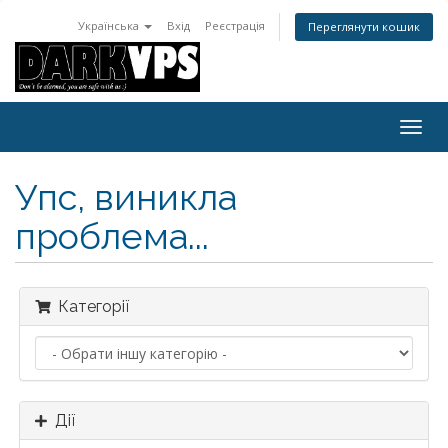
Українська
Вхід
Реєстрація
Переглянути кошик
Пере
навіг
Упс, виникла
проблема...
Категорії
Дії