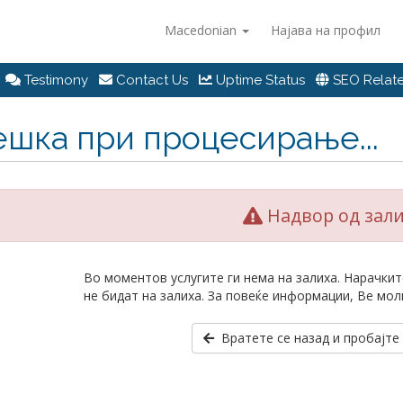
Macedonian
Најава на профил
Testimony
Contact Us
Uptime Status
SEO Relate
ешка при процесирање...
Надвор од зал
Во моментов услугите ги нема на залиха. Нарачкит
не бидат на залиха. За повеќе информации, Ве мол
Вратете се назад и пробајте