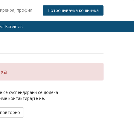
Креирај профил
Потрошувачка кошничка
d Services!
иха
е се суспендирани се додека
име контактирајте не.
 повторно